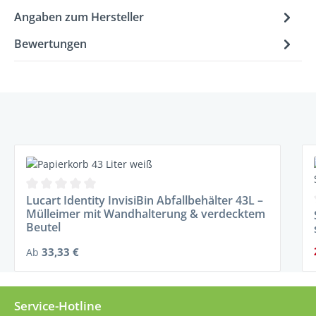
Angaben zum Hersteller
Bewertungen
Produktgalerie überspringen
Durchschnittliche Bewertung von 0 von 5 Sternen
Lucart Identity InvisiBin Abfallbehälter 43L –
Mülleimer mit Wandhalterung & verdecktem
Beutel
Regulärer Preis:
33,33 €
Ab
Service-Hotline