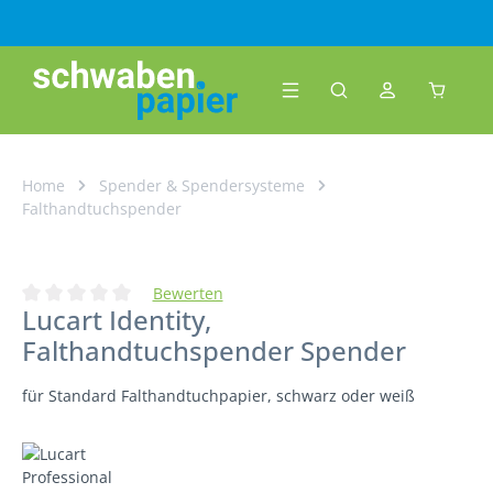
Zum Hauptinhalt springen
Warenk
Home
Spender & Spendersysteme
Falthandtuchspender
Bewerten
Lucart Identity,
Durchschnittliche Bewertung von 0 von 5 Sternen
Falthandtuchspender Spender
für Standard Falthandtuchpapier, schwarz oder weiß