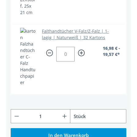
Falthandtücher V-Falz/Z-Falz | 1-
lagig | Naturweiß | 32 Kartons
16,98 € -
19,57 €*
Produkt Anzahl: Gib den gewünschten Wert ein od
Stück
In den Warenkorb