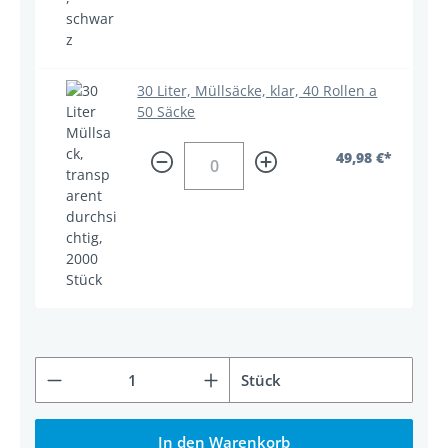
30 Liter, Müllsäcke, klar, 40 Rollen a
50 Säcke
49,98 €*
Produkt Anzahl: Gib den gewünschten Wert ein od
Stück
In den Warenkorb