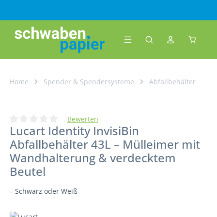
Zum Hauptinhalt springen
Warenk
Home
Spender & Spendersysteme
Abfallbehälter
Bewerten
Lucart Identity InvisiBin
Durchschnittliche Bewertung von 0 von 5 Sternen
Abfallbehälter 43L – Mülleimer mit
Wandhalterung & verdecktem
Beutel
– Schwarz oder Weiß