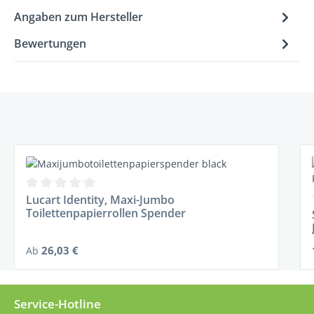
Angaben zum Hersteller
Bewertungen
Produktgalerie überspringen
Durchschnittliche Bewertung von 0 von 5 Sternen
Lucart Identity, Maxi-Jumbo
Toilettenpapierrollen Spender
Regulärer Preis:
26,03 €
Ab
Service-Hotline