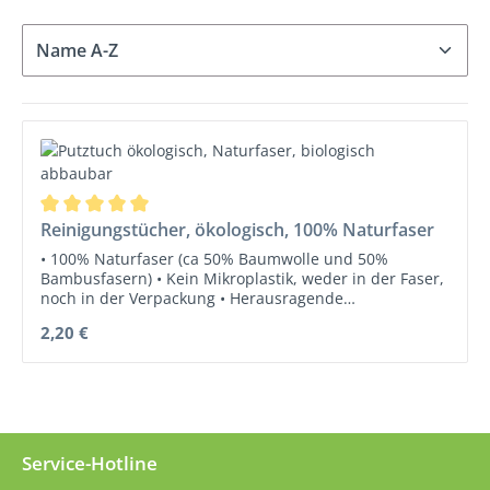
Durchschnittliche Bewertung von 5 von 5 Sternen
Reinigungstücher, ökologisch, 100% Naturfaser
• 100% Naturfaser (ca 50% Baumwolle und 50%
Bambusfasern) • Kein Mikroplastik, weder in der Faser,
noch in der Verpackung • Herausragende
Flüssigkeitsaufnahme • Biologisch abbaubar •
Regulärer Preis:
2,20 €
Natürliche, nachwachsende Ressourcen • TOP
Reinigungsleistung Formstabiles und langlebiges
Reinigungstuch ohne Mikroplastik! Anwendung:
Feuchtwischen, Sprühreinigung oder mit
nebelfeuchtem Tuch Einsatzbereich: Universelle
Reinigung, Unterhaltsreinigung, bei allen gängigen
Oberflächen Tuchgröße: ca. 40 x 40 cm Gewicht: ca. 50
Service-Hotline
– 55 g Einfassung: Doppelt, verstärkt, zusätzliches