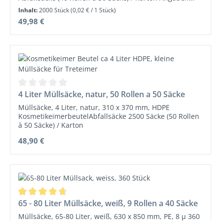
zum HerstellerInformationspflichten zur
Inhalt:
2000 Stück
(0,02 € / 1 Stück)
Produktsicherheitsverordnung (Bitte lesen Sie die
Regulärer Preis:
49,98 €
Warnhinweise und Sicherheitsinformationen auf dem
Datenblatt!)Abena Re-Seller GmbH, Liebigstraße 17,
24941 Flensburg Telefon (+49) 0461 978 876-0 Fax (+49)
0461 978 876-
29 info@abenareseller.de www.abenareseller.de
Durchschnittliche Bewertung von 0 von 5 Sternen
4 Liter Müllsäcke, natur, 50 Rollen a 50 Säcke
Müllsäcke, 4 Liter, natur, 310 x 370 mm, HDPE
KosmetikeimerbeutelAbfallsäcke 2500 Säcke (50 Rollen
à 50 Säcke) / Karton
Regulärer Preis:
48,90 €
Durchschnittliche Bewertung von 4.83 von 5 Sternen
65 - 80 Liter Müllsäcke, weiß, 9 Rollen a 40 Säcke
Müllsäcke, 65-80 Liter, weiß, 630 x 850 mm, PE, 8 µ 360