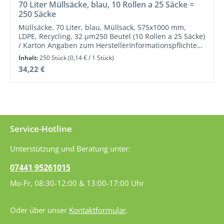
Durchschnittliche Bewertung von 0 von 5 Sternen
70 Liter Müllsäcke, blau, 10 Rollen a 25 Säcke =
250 Säcke
Müllsäcke, 70 Liter, blau, Müllsack, 575x1000 mm,
LDPE, Recycling, 32 µm250 Beutel (10 Rollen a 25 Säcke)
/ Karton Angaben zum HerstellerInformationspflichten
zur Produktsicherheitsverordnung (Bitte lesen Sie die
Inhalt:
250 Stück
(0,14 € / 1 Stück)
Warnhinweise und Sicherheitsinformationen auf dem
Regulärer Preis:
34,22 €
Datenblatt!)Abena Re-Seller GmbH, Liebigstraße 17,
24941 Flensburg Telefon (+49) 0461 978 876-0 Fax (+49)
0461 978 876-
29 info@abenareseller.de www.abenareseller.de
Service-Hotline
Unterstützung und Beratung unter:
07441 95261015
Mo-Fr, 08:30-12:00 & 13:00-17:00 Uhr
Oder über unser
Kontaktformular
.