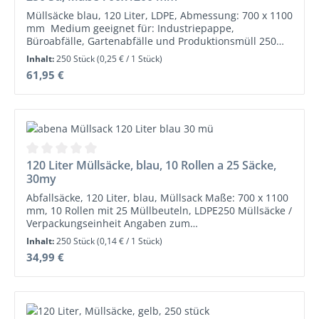
Müllsäcke blau, 120 Liter, LDPE, Abmessung: 700 x 1100
mm Medium geeignet für: Industriepappe,
Büroabfälle, Gartenabfälle und Produktionsmüll 250
Säcke (10 Rollen à 25 Säcke) / Verpackungseinheit
Inhalt:
250 Stück
(0,25 € / 1 Stück)
Angaben zum Hersteller: Informationspflichten zur
Regulärer Preis:
61,95 €
Produktsicherheitsverordnung (Bitte lesen Sie die
Warnhinweise und Sicherheitsinformationen auf dem
Datenblatt!)Abena Re-Seller GmbH, Liebigstraße 17,
24941 Flensburg Telefon (+49) 0461 978 876-0 Fax (+49)
0461 978 876-29 info@abenareseller.de
www.abenareseller.de
Durchschnittliche Bewertung von 0 von 5 Sternen
120 Liter Müllsäcke, blau, 10 Rollen a 25 Säcke,
30my
Abfallsäcke, 120 Liter, blau, Müllsack Maße: 700 x 1100
mm, 10 Rollen mit 25 Müllbeuteln, LDPE250 Müllsäcke /
Verpackungseinheit Angaben zum
HerstellerInformationspflichten zur
Inhalt:
250 Stück
(0,14 € / 1 Stück)
Produktsicherheitsverordnung (Bitte lesen Sie die
Regulärer Preis:
34,99 €
Warnhinweise und Sicherheitsinformationen auf dem
Datenblatt!)Abena Re-Seller GmbH, Liebigstraße 17,
24941 Flensburg Telefon (+49) 0461 978 876-0 Fax (+49)
0461 978 876-
29 info@abenareseller.de www.abenareseller.de