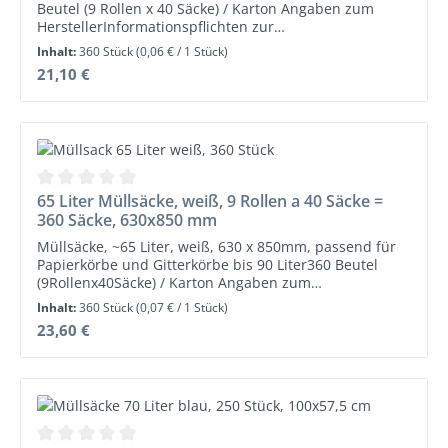
Beutel (9 Rollen x 40 Säcke) / Karton Angaben zum
HerstellerInformationspflichten zur
Produktsicherheitsverordnung (Bitte lesen Sie die
Inhalt:
360 Stück
(0,06 € / 1 Stück)
Warnhinweise und Sicherheitsinformationen auf dem
Regulärer Preis:
21,10 €
Datenblatt!)Abena Re-Seller GmbH, Liebigstraße 17,
24941 Flensburg Telefon (+49) 0461 978 876-0 Fax (+49)
0461 978 876-
29 info@abenareseller.de www.abenareseller.de
Durchschnittliche Bewertung von 0 von 5 Sternen
65 Liter Müllsäcke, weiß, 9 Rollen a 40 Säcke =
360 Säcke, 630x850 mm
Müllsäcke, ~65 Liter, weiß, 630 x 850mm, passend für
Papierkörbe und Gitterkörbe bis 90 Liter360 Beutel
(9Rollenx40Säcke) / Karton Angaben zum
HerstellerInformationspflichten zur
Inhalt:
360 Stück
(0,07 € / 1 Stück)
Produktsicherheitsverordnung (Bitte lesen Sie die
Regulärer Preis:
23,60 €
Warnhinweise und Sicherheitsinformationen auf dem
Datenblatt!)Abena Re-Seller GmbH, Liebigstraße 17,
24941 Flensburg Telefon (+49) 0461 978 876-0 Fax (+49)
0461 978 876-
29 info@abenareseller.de www.abenareseller.de