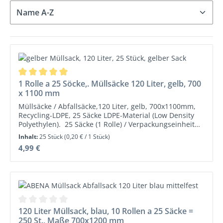
Durchschnittliche Bewertung von 5 von 5 Sternen
1 Rolle a 25 Söcke,. Müllsäcke 120 Liter, gelb, 700
x 1100 mm
Müllsäcke / Abfallsäcke,120 Liter, gelb, 700x1100mm,
Recycling-LDPE, 25 Säcke LDPE-Material (Low Density
Polyethylen). 25 Säcke (1 Rolle) / Verpackungseinheit
Angaben zum HerstellerInformationspflichten zur
Inhalt:
25 Stück
(0,20 € / 1 Stück)
Produktsicherheitsverordnung (Bitte lesen Sie die
Regulärer Preis:
4,99 €
Warnhinweise und Sicherheitsinformationen auf dem
Datenblatt!)Abena Re-Seller GmbH, Liebigstraße 17,
24941 Flensburg Telefon (+49) 0461 978 876-0 Fax (+49)
0461 978 876-
29 info@abenareseller.de www.abenareseller.de
Durchschnittliche Bewertung von 0 von 5 Sternen
120 Liter Müllsack, blau, 10 Rollen a 25 Säcke =
250 St., Maße 700x1200 mm