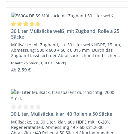
Durchschnittliche Bewertung von 4.75 von 5 Sternen
30 Liter Müllsäcke weiß, mit Zugband, Rolle a 25
Säcke
Müllsäcke mit Zugband, ca. 30 Liter weiß HDPE, 15 µm,
Abmessung: 500 x 600 + 50 x 0,015 mm Durch das
Zugband lässt sich der Abfallsack schnell und sicher
verschließen! Die PE-HD-Spezialfolie aus einem
Inhalt:
25 Stück
(0,10 € / 1 Stück)
speziellen Rohstoffmix mit besonderen Zusatzstoffen
Regulärer Preis:
2,59 €
Ab
hat hervorragende mechanische Eigenschaften.
Gegenüber herkömmlichen Folien ist sie besonders
reiß- und durchstoßfest. Die Müllbeutel sind extrem
stabil bei geringerer Foliendicke und sind
recyclingfähig. 1 Rolle a 25 SäckeHersteller: EMIL DEISS
KG (GmbH + Co.) Victoriaallee 1 22143 Hamburg
Deutschland Tel. +49 40 53 80 96 - 0 Fax +49 40 53 80
96 - 7788 Mail info@deiss.de
Durchschnittliche Bewertung von 0 von 5 Sternen
30 Liter, Müllsäcke, klar, 40 Rollen a 50 Säcke
Müllsäcke, ca. 30 Liter, klar, aus HDPE mit 10-20%
Regeneratanteil, Abmessung 49 x 600cm.2000
Abfallsäcke (40 Rollen á 50 Säcke) / Karton Angaben