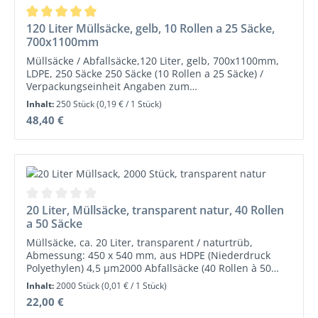
Durchschnittliche Bewertung von 5 von 5 Sternen
120 Liter Müllsäcke, gelb, 10 Rollen a 25 Säcke,
700x1100mm
Müllsäcke / Abfallsäcke,120 Liter, gelb, 700x1100mm,
LDPE, 250 Säcke 250 Säcke (10 Rollen a 25 Säcke) /
Verpackungseinheit Angaben zum
HerstellerInformationspflichten zur
Inhalt:
250 Stück
(0,19 € / 1 Stück)
Produktsicherheitsverordnung (Bitte lesen Sie die
Regulärer Preis:
48,40 €
Warnhinweise und Sicherheitsinformationen auf dem
Datenblatt!)Abena Re-Seller GmbH, Liebigstraße 17,
24941 Flensburg Telefon (+49) 0461 978 876-0 Fax (+49)
0461 978 876-
29 info@abenareseller.de www.abenareseller.de
Durchschnittliche Bewertung von 0 von 5 Sternen
20 Liter, Müllsäcke, transparent natur, 40 Rollen
a 50 Säcke
Müllsäcke, ca. 20 Liter, transparent / naturtrüb,
Abmessung: 450 x 540 mm, aus HDPE (Niederdruck
Polyethylen) 4,5 µm2000 Abfallsäcke (40 Rollen à 50
Säcke) / Karton
Inhalt:
2000 Stück
(0,01 € / 1 Stück)
Regulärer Preis:
22,00 €