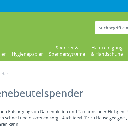
Spender &
Hautreinigung
ier
Hygienepapier
Spendersysteme
& Handschuhe
nder
enebeutelspender
chen Entsorgung von Damenbinden und Tampons oder Einlagen. Pr
en schnell und diskret entsorgt. Auch ideal für zu Hause geeign
hren kann.