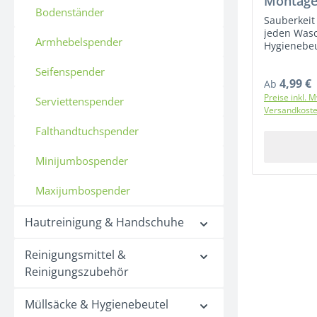
Montage
Bodenständer
Sauberkeit
jeden Was
Armhebelspender
Hygienebeu
ideale Lösu
Seifenspender
hygienisch
4,99 €
Regulärer P
Entsorgun
Ab
Dank sein
Preise inkl. M
Serviettenspender
Designs un
Versandkost
weißen Opti
Falthandtuchspender
nahtlos in 
Badezimme
Minijumbospender
egal ob in
im Büro od
Haushalt.Fl
Maxijumbospender
MontageKei
bohren? Ke
Hautreinigung & Handschuhe
Spender bi
Freiheit be
Anbringung
Reinigungsmittel &
Mit den be
Reinigungszubehör
Hochleistu
der Spende
ohne Werk
Müllsäcke & Hygienebeutel
montiert.