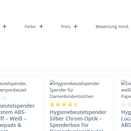
Farbe
Preis
Bewertung mind.
ttliche Bewertung von 0 von 5 Sternen
beutelspender
Durchschnittliche Bewertung von 4.5 vo
Durc
ustem ABS-
Hygienebeutelspender
Hyg
ff – Weiß –
Silber Chrom-Optik –
Luc
ebepads &
Spenderbox für
ABS