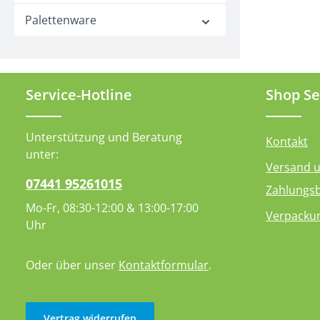
eine dauerh
Palettenware
Installation
komplette 
(2 Dübel u
bereits bei
einen Blick
Hochwertig
Service-Hotline
Shop Se
ABS-Kunstst
und robust
Klassische
Unterstützung und Beratung
mm (Höhe) 
Kontakt
x 27,5 mm
unter:
(Tiefe).Kom
Versand 
passend fü
07441 95261015
Zahlungs
Hygienebeu
Standard-
Mo-Fr, 08:30-12:00 & 13:00-17:00
Verpacku
Spenderbox
Uhr
Gastronomi
öffentliche
und
Oder über unser
Kontaktformular
.
Privathaus
:1x Hygien
(Weiß)2x S
die Monta
Montageset
Vertrag widerrufen