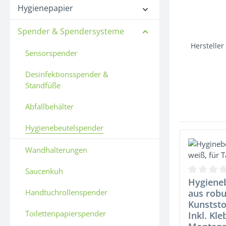
Hygienepapier
Spender & Spendersysteme
Hersteller
Sensorspender
Desinfektionsspender &
Standfüße
Abfallbehälter
Hygienebeutelspender
Wandhalterungen
Saucenkuh
Durchschni
Hygiene
Handtuchrollenspender
aus rob
Kunststo
Toilettenpapierspender
Inkl. Kl