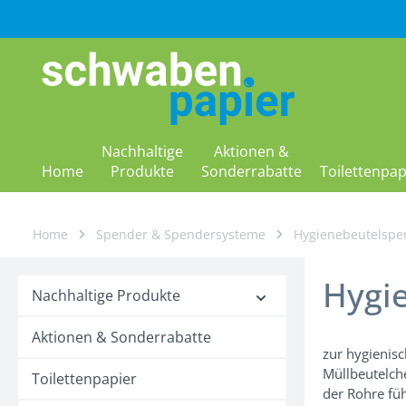
m Hauptinhalt springen
Zur Suche springen
Zur Hauptnavigation springen
Nachhaltige
Aktionen &
Home
Produkte
Sonderrabatte
Toilettenpap
Home
Spender & Spendersysteme
Hygienebeutelspe
Hygi
Nachhaltige Produkte
Aktionen & Sonderrabatte
zur hygienis
Müllbeutelch
Toilettenpapier
der Rohre fü