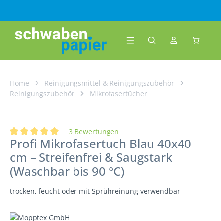
Zum Hauptinhalt springen
Warenk
Home
Reinigungsmittel & Reinigungszubehör
Reinigungszubehör
Mikrofasertücher
3 Bewertungen
Profi Mikrofasertuch Blau 40x40
Durchschnittliche Bewertung von 5 von 5 Sternen
cm – Streifenfrei & Saugstark
(Waschbar bis 90 °C)
trocken, feucht oder mit Sprühreinung verwendbar