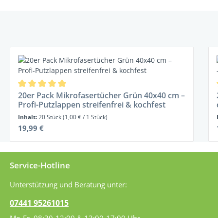
Produktgalerie überspringen
Durchschnittliche Bewertung von 5 von 5 Sternen
20er Pack Mikrofasertücher Grün 40x40 cm –
Profi-Putzlappen streifenfrei & kochfest
Inhalt:
20 Stück
(1,00 € / 1 Stück)
Regulärer Preis:
19,99 €
Service-Hotline
Unterstützung und Beratung unter:
07441 95261015
Mo-Fr, 08:30-12:00 & 13:00-17:00 Uhr