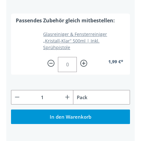
Glasreiniger & Fensterreiniger
„Kristall-Klar“ 500ml | Inkl.
Sprühpistole
1,99 €*
Produkt Anzahl: Gib den gewünschten Wert ein od
Pack
In den Warenkorb