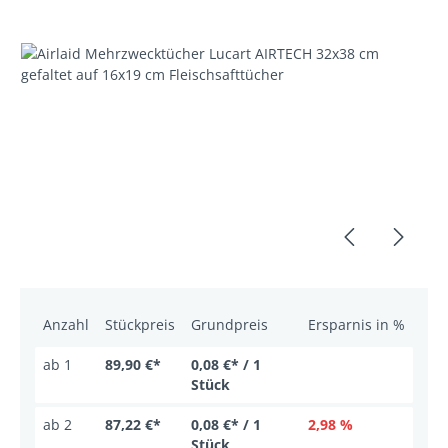
Bildergalerie überspringen
Anzahl
Stückpreis
Grundpreis
Ersparnis in %
ab
1
89,90 €*
0,08 €* / 1
Stück
ab
2
87,22 €*
0,08 €* / 1
2,98 %
Stück