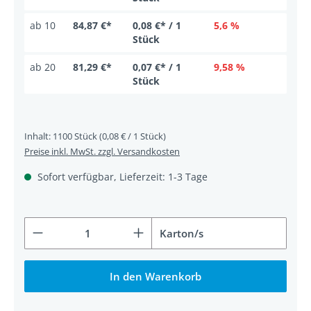
ab
10
84,87 €*
0,08 €* / 1
5,6 %
Stück
ab
20
81,29 €*
0,07 €* / 1
9,58 %
Stück
Inhalt:
1100 Stück
(0,08 € / 1 Stück)
Preise inkl. MwSt. zzgl. Versandkosten
Sofort verfügbar, Lieferzeit: 1-3 Tage
Produkt Anzahl: Gib den gewünschten Wert ein od
Karton/s
In den Warenkorb