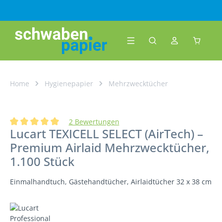
Zum Hauptinhalt springen
Warenk
Home
Hygienepapier
Mehrzwecktücher
2 Bewertungen
Lucart TEXICELL SELECT (AirTech) –
Durchschnittliche Bewertung von 5 von 5 Sternen
Premium Airlaid Mehrzwecktücher,
1.100 Stück
Einmalhandtuch, Gästehandtücher, Airlaidtücher 32 x 38 cm