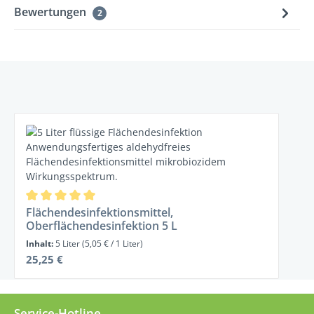
Bewertungen
2
Produktgalerie überspringen
Durchschnittliche Bewertung von 5 von 5 Sternen
Flächendesinfektionsmittel,
Oberflächendesinfektion 5 L
Inhalt:
5 Liter
(5,05 € / 1 Liter)
Regulärer Preis:
25,25 €
Service-Hotline