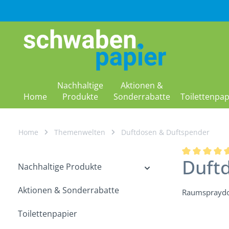
m Hauptinhalt springen
Zur Suche springen
Zur Hauptnavigation springen
Nachhaltige
Aktionen &
Home
Produkte
Sonderrabatte
Toilettenpap
Home
Themenwelten
Duftdosen & Duftspender
Duftd
Durchschnitt
Nachhaltige Produkte
Aktionen & Sonderrabatte
Raumspraydo
Toilettenpapier