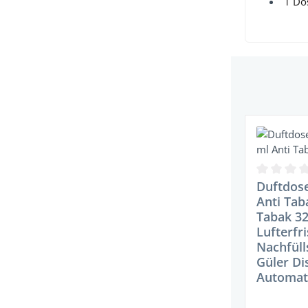
1 Dos
Produktgaler
Durchschni
Duftdose
Anti Tab
Tabak 32
Lufterfr
Nachfüll
Güler Di
Automat