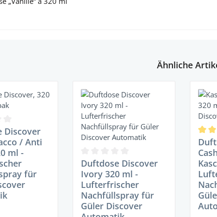
e „Vanille“ à 320 ml
Ähnliche Artik
ie überspringen
ttliche Bewertung von 0 von 5 Sternen
 Discover
Durch
acco / Anti
Duft
0 ml -
Cas
Durchschnittliche Bewertung von 0 von 
ischer
Duftdose Discover
Kasc
spray für
Ivory 320 ml -
Luft
scover
Lufterfrischer
Nach
ik
Nachfüllspray für
Güle
Güler Discover
Aut
Automatik