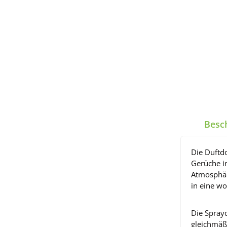
Besc
Die Duftdo
Gerüche i
Atmosphär
in eine w
Die Sprayd
gleichmäß