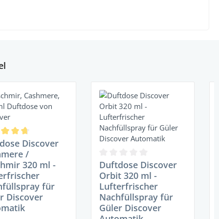
el
schnittliche Bewertung von 4.83 von 5 Sternen
dose Discover
hmere /
5 Sternen
Durchschnittliche Bewertung von 0
hmir 320 ml -
Duftdose Discover
erfrischer
Orbit 320 ml -
füllspray für
Lufterfrischer
r Discover
Nachfüllspray für
omatik
Güler Discover
Automatik