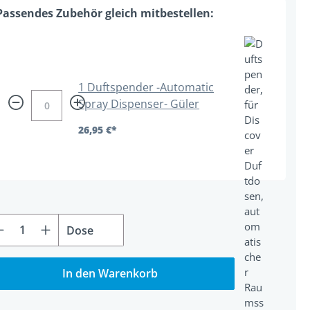
1 Duftspender -Automatic
Spray Dispenser- Güler
26,95 €*
rodukt Anzahl: Gib den gewünschten Wert
Dose
In den Warenkorb