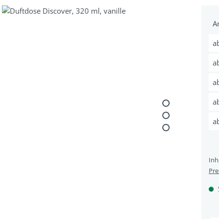
 überspringen
A
a
a
a
a
a
Inh
Pre