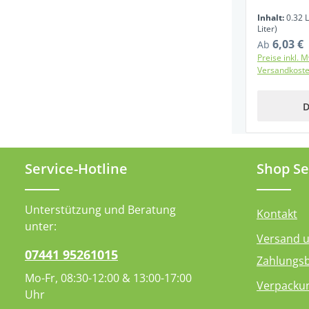
Inhalt:
0.32 L
Liter)
6,03 €
Regulärer P
Ab
Preise inkl. M
Versandkost
D
Service-Hotline
Shop Se
Unterstützung und Beratung
Kontakt
unter:
Versand 
07441 95261015
Zahlungs
Mo-Fr, 08:30-12:00 & 13:00-17:00
Verpacku
Uhr