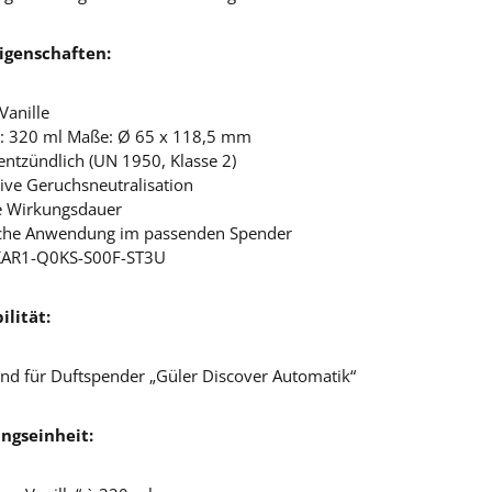
igenschaften:
 Vanille
t: 320 ml Maße: Ø 65 x 118,5 mm
ntzündlich (UN 1950, Klasse 2)
tive Geruchsneutralisation
e Wirkungsdauer
ache Anwendung im passenden Spender
 KAR1-Q0KS-S00F-ST3U
lität:
nd für Duftspender „Güler Discover Automatik“
ngseinheit: