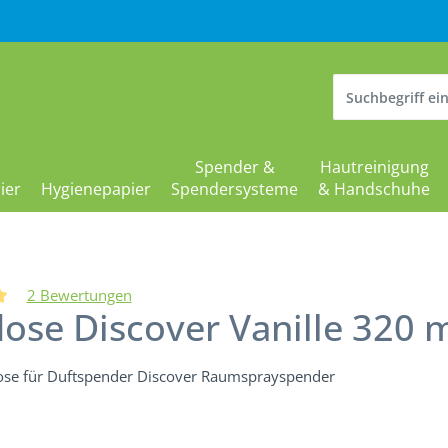
Spender &
Hautreinigung
ier
Hygienepapier
Spendersysteme
& Handschuhe
2 Bewertungen
ose Discover Vanille 320 m
liche Bewertung von 5 von 5 Sternen
se für Duftspender Discover Raumsprayspender