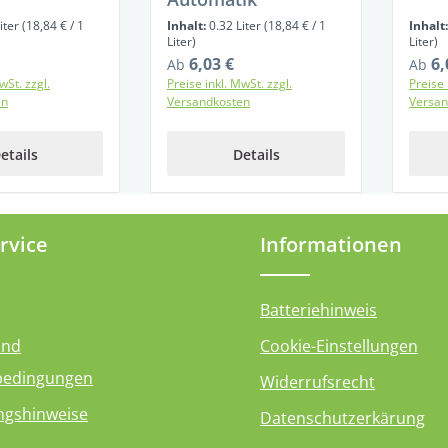
iter
(18,84 € / 1
Inhalt:
0.32 Liter
(18,84 € / 1
Inhalt
Liter)
Liter)
6,03 €
6,
reis:
Regulärer Preis:
Regul
Ab
Ab
wSt. zzgl.
Preise inkl. MwSt. zzgl.
Preise 
en
Versandkosten
Versan
etails
Details
rvice
Informationen
Batteriehinweis
und
Cookie-Einstellungen
bedingungen
Widerrufsrecht
ngshinweise
Datenschutzerkärung