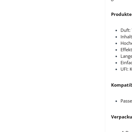
Produkte
Duft:
Inhal
Hoche
Effek
Lang
Einf
UFI:
Kompatibi
Passe
Verpacku