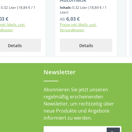
:
0.32 Liter
(18,84 € / 1
Inhalt:
0.32 Liter
(18,84 € / 1
Liter)
03 €
6,03 €
ärer Preis:
Regulärer Preis:
Ab
inkl. MwSt. zzgl.
Preise inkl. MwSt. zzgl.
dkosten
Versandkosten
Details
Details
Newsletter
Abonnieren Sie jetzt unseren
regelmäßig erscheinenden
Newsletter, um rechtzeitig über
neue Produkte und Angebote
informiert zu werden.
E-Mail-Adresse*