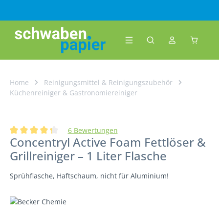
Zum Hauptinhalt springen
Warenk
Home
Reinigungsmittel & Reinigungszubehör
Küchenreiniger & Gastronomiereiniger
6 Bewertungen
Concentryl Active Foam Fettlöser &
Durchschnittliche Bewertung von 4.33 von 5 Sternen
Grillreiniger – 1 Liter Flasche
Sprühflasche, Haftschaum, nicht für Aluminium!