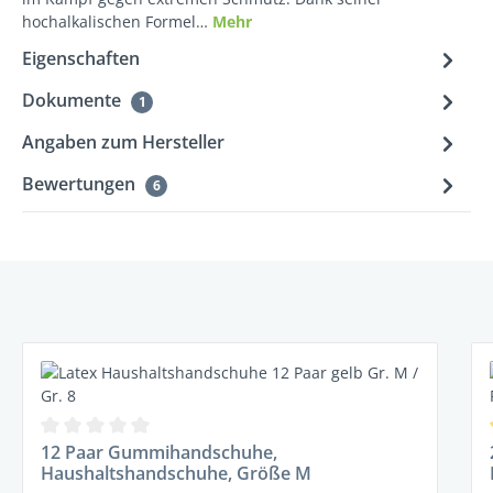
hochalkalischen Formel…
Mehr
Eigenschaften
Dokumente
1
Angaben zum Hersteller
Bewertungen
6
Produktgalerie überspringen
Durchschnittliche Bewertung von 0 von 5 Sternen
12 Paar Gummihandschuhe,
Haushaltshandschuhe, Größe M