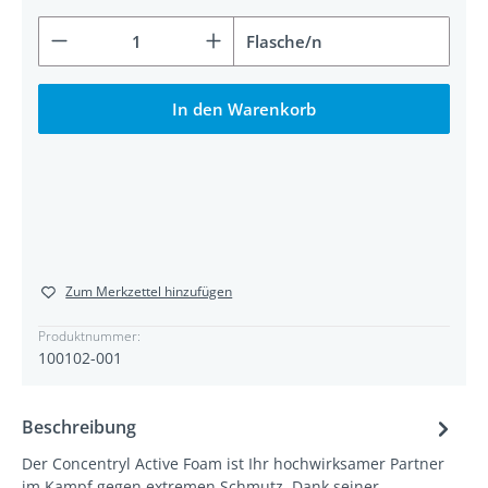
Produkt Anzahl: Gib den gewünschten Wert ein od
Flasche/n
In den Warenkorb
Zum Merkzettel hinzufügen
Produktnummer:
100102-001
Beschreibung
Der Concentryl Active Foam ist Ihr hochwirksamer Partner
im Kampf gegen extremen Schmutz. Dank seiner