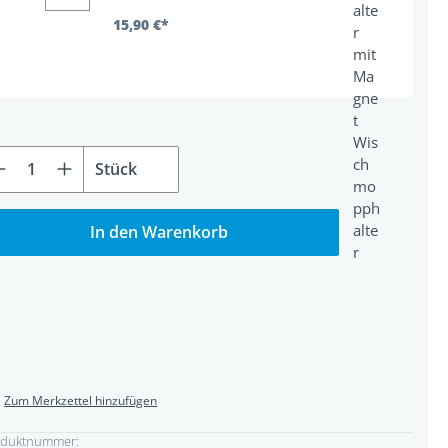
15,90 €*
rodukt Anzahl: Gib den gewünschten Wert
Stück
In den Warenkorb
Zum Merkzettel hinzufügen
oduktnummer: