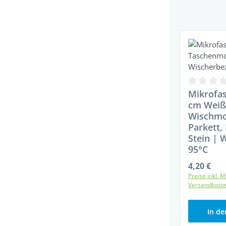
Produktgaler
Durchschni
Mikrofa
cm Weiß 
Wischmo
Parkett,
Stein | 
95°C
4,20 €
Regulärer P
Preise inkl. M
Versandkost
In d