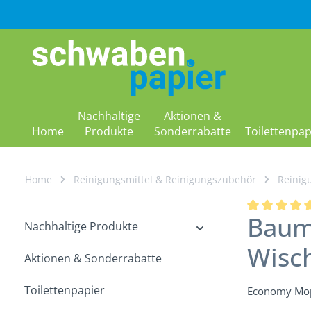
m Hauptinhalt springen
Zur Suche springen
Zur Hauptnavigation springen
Nachhaltige
Aktionen &
Home
Produkte
Sonderrabatte
Toilettenpap
Home
Reinigungsmittel & Reinigungszubehör
Reinig
Baum
Durchschnitt
Nachhaltige Produkte
Wisc
Aktionen & Sonderrabatte
Toilettenpapier
Economy Mopp