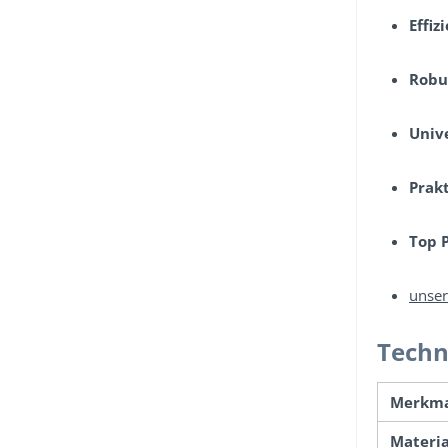
Effiz
Robus
Unive
Prakt
Top P
unser
Techn
Merkm
Materia