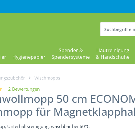
Spender &
Hautreinigung
ier
Hygienepapier
Spendersysteme
& Handschuhe
ungszubehör
Wischmopps
2 Bewertungen
wollmopp 50 cm ECONOMY 
liche Bewertung von 5 von 5 Sternen
hmopp für Magnetklapphal
, Unterhaltsreinigung, waschbar bei 60°C