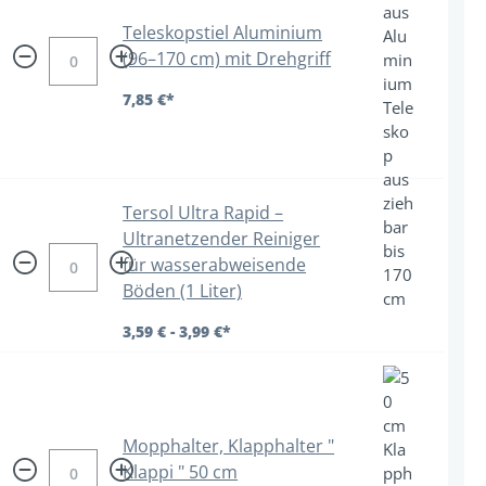
Teleskopstiel Aluminium
(96–170 cm) mit Drehgriff
7,85 €*
Tersol Ultra Rapid –
Ultranetzender Reiniger
für wasserabweisende
Böden (1 Liter)
3,59 € - 3,99 €*
Mopphalter, Klapphalter "
Klappi " 50 cm