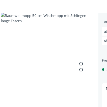
 überspringen
A
a
a
Pre