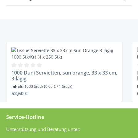
Produktgalerie überspringen
Durchschnittliche Bewertung von 0 von 5 Sternen
1000 Duni Servietten, sun orange, 33 x 33 cm,
3-lagig
Inhalt:
1000 Stück
(0,05 € / 1 Stück)
Regulärer Preis:
52,60 €
Service-Hotline
Unterstützung und Beratung unter: