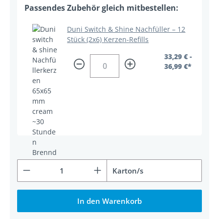
Duni Switch & Shine Nachfüller – 12
Stück (2x6) Kerzen-Refills
33,29 € -
36,99 €*
Produkt Anzahl: Gib den gewünschten Wert ein od
Karton/s
In den Warenkorb