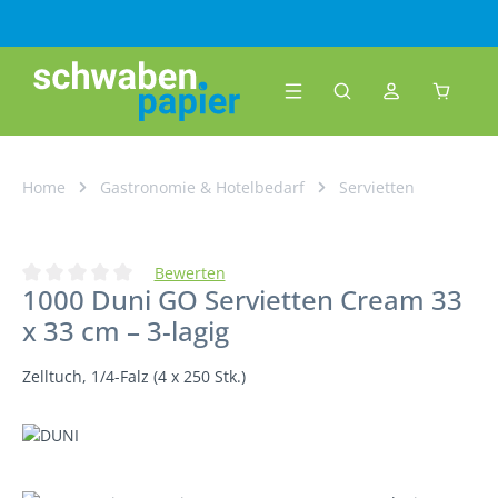
Zum Hauptinhalt springen
Warenk
Home
Gastronomie & Hotelbedarf
Servietten
Bewerten
1000 Duni GO Servietten Cream 33
Durchschnittliche Bewertung von 0 von 5 Sternen
x 33 cm – 3-lagig
Zelltuch, 1/4-Falz (4 x 250 Stk.)