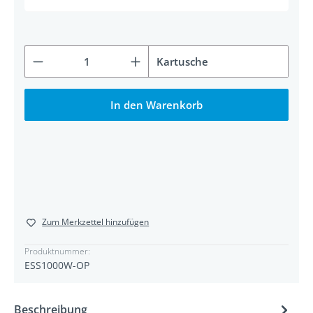
Produkt Anzahl: Gib den gewünschten Wert ein od
Kartusche
In den Warenkorb
Zum Merkzettel hinzufügen
Produktnummer:
ESS1000W-OP
Beschreibung