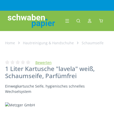
Zum Hauptinhalt springen
Warenk
Home
Hautreinigung & Handschuhe
Schaumseife
Bewerten
1 Liter Kartusche "lavela" weiß,
Durchschnittliche Bewertung von 0 von 5 Sternen
Schaumseife, Parfümfrei
Einwegkartusche Seife, hygienisches schnelles
Wechselsystem