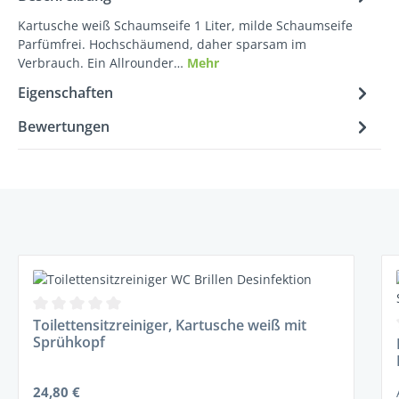
Kartusche weiß Schaumseife 1 Liter, milde Schaumseife
Parfümfrei. Hochschäumend, daher sparsam im
Verbrauch. Ein Allrounder…
Mehr
Eigenschaften
Bewertungen
Produktgalerie überspringen
Durchschnittliche Bewertung von 0 von 5 Sternen
Toilettensitzreiniger, Kartusche weiß mit
Sprühkopf
Regulärer Preis:
24,80 €