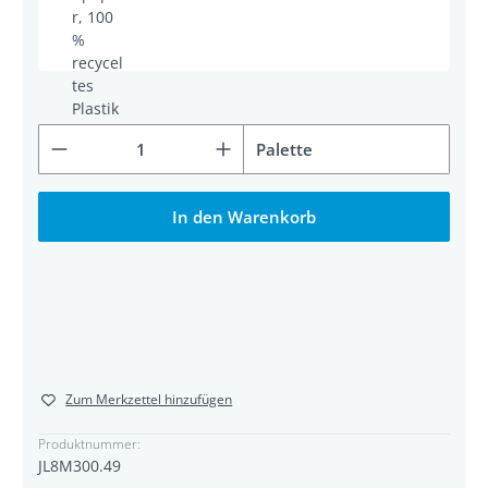
Produkt Anzahl: Gib den gewünschten Wert ein od
Palette
In den Warenkorb
Zum Merkzettel hinzufügen
Produktnummer:
JL8M300.49