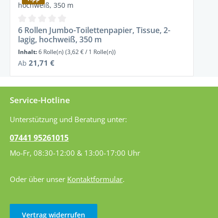
Durchschnittliche Bewertung von 0 von 5 Sternen
6 Rollen Jumbo-Toilettenpapier, Tissue, 2-
lagig, hochweiß, 350 m
Inhalt:
6 Rolle(n)
(3,62 € / 1 Rolle(n))
Regulärer Preis:
21,71 €
Ab
Service-Hotline
Unterstützung und Beratung unter:
07441 95261015
Mo-Fr, 08:30-12:00 & 13:00-17:00 Uhr
Oder über unser
Kontaktformular
.
Vertrag widerrufen