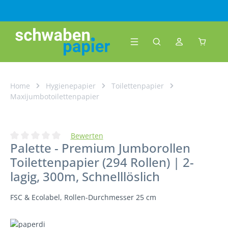
Zum Hauptinhalt springen
Warenk
Home
Hygienepapier
Toilettenpapier
Maxijumbotoilettenpapier
Bewerten
Palette - Premium Jumborollen
Durchschnittliche Bewertung von 0 von 5 Sternen
Toilettenpapier (294 Rollen) | 2-
lagig, 300m, Schnelllöslich
FSC & Ecolabel, Rollen-Durchmesser 25 cm