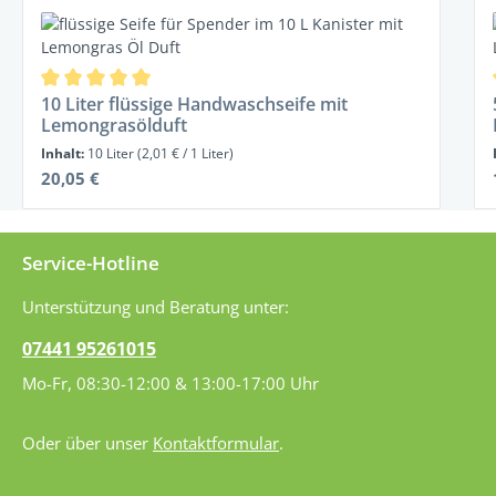
Produktgalerie überspringen
Durchschnittliche Bewertung von 5 von 5 Sternen
10 Liter flüssige Handwaschseife mit
Lemongrasölduft
Inhalt:
10 Liter
(2,01 € / 1 Liter)
Regulärer Preis:
20,05 €
Service-Hotline
Unterstützung und Beratung unter:
07441 95261015
Mo-Fr, 08:30-12:00 & 13:00-17:00 Uhr
Oder über unser
Kontaktformular
.