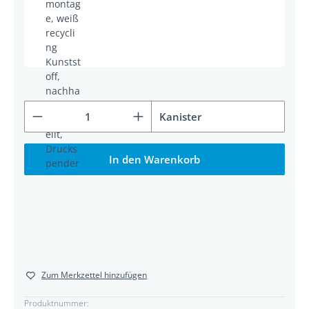
Produkt Anzahl: Gib den gewünschten Wert ein od
Kanister
In den Warenkorb
Zum Merkzettel hinzufügen
Produktnummer: