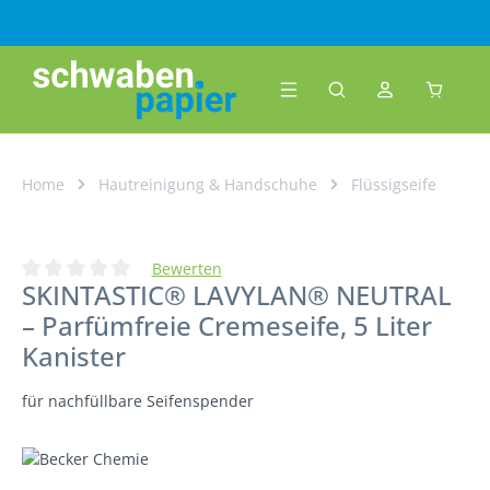
Zum Hauptinhalt springen
Warenk
Home
Hautreinigung & Handschuhe
Flüssigseife
Bewerten
SKINTASTIC® LAVYLAN® NEUTRAL
Durchschnittliche Bewertung von 0 von 5 Sternen
– Parfümfreie Cremeseife, 5 Liter
Kanister
für nachfüllbare Seifenspender